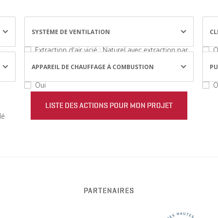
SYSTÈME DE VENTILATION
CL
Extraction d'air vicié : Naturel avec extraction par
O
conduits / Mécanique simple flux avec extraction
APPAREIL DE CHAUFFAGE À COMBUSTION
PU
Insufflation d'air neuf : Mécanique Double flux /
Mécanique simple flux par insufflation
Oui
O
lé
PARTENAIRES